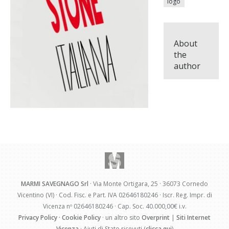
logo
About
the
author
MARMI SAVEGNAGO Srl
· Via Monte Ortigara, 25 · 36073 Cornedo
Vicentino (VI) · Cod. Fisc. e Part. IVA 02646180246 · Iscr. Reg. Impr. di
Vicenza nº 02646180246 · Cap. Soc. 40.000,00€ i.v.
Privacy Policy
·
Cookie Policy
· un altro sito
Overprint
|
Siti Internet
Vicenza
· Aiuti di Stato ricevuti (
clicca qui
)