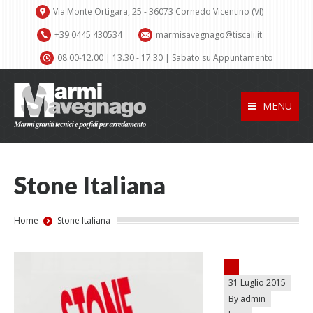
Via Monte Ortigara, 25 - 36073 Cornedo Vicentino (VI)
+39 0445 430534
marmisavegnago@tiscali.it
08.00-12.00 | 13.30 - 17.30 | Sabato su Appuntamento
MENU
Stone Italiana
You are here:
Home
Stone Italiana
Posted on
31 Luglio 2015
By admin