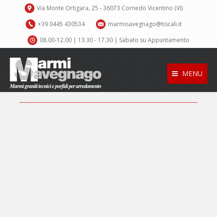
Via Monte Ortigara, 25 - 36073 Cornedo Vicentino (VI)
+39 0445 430534
marmisavegnago@tiscali.it
08.00-12.00 | 13.30 - 17.30 | Sabato su Appuntamento
MENU