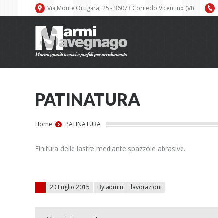
Via Monte Ortigara, 25 - 36073 Cornedo Vicentino (VI)
PATINATURA
You are here:
Home
PATINATURA
Finitura delle lastre mediante spazzole abrasive.
Posted on
20 Luglio 2015
By admin
lavorazioni