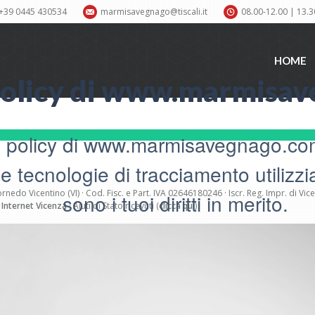
+39 0445 430534
marmisavegnago@tiscali.it
08.00-12.00 | 13.
HOME
HOME
Policy di www.marmisa
 policy di www.marmisavegnago.com.
 tecnologie di tracciamento utilizzia
rnedo Vicentino (VI) · Cod. Fisc. e Part. IVA 02646180246 · Iscr. Reg. Impr. di Vi
sono i tuoi diritti in merito.
i Internet Vicenza
· Aiuti di Stato ricevuti (
clicca qui
)
Ultima modifica: 28 aprile 2026