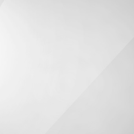
nologie che consentono a questo Sito Web di
rmettono al Titolare di raccogliere e salvare
 utilizzare risorse (per esempio eseguendo uno
ragisce con questo Sito Web.
teticamente definite “Strumenti di
ser sia web sia mobili, sarebbe fuori luogo
 mobili, dal momento che si tratta di Strumenti di
 questo motivo, all’interno di questo documento
fico quel particolare tipo di Strumento di