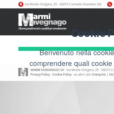
Via Monte Ortigara, 25 - 36073 Cornedo Vicentino (VI)
Cookie 
Benvenuto nella cookie
comprendere quali cookie e
MARMI SAVEGNAGO Srl
· Via Monte Ortigara, 25 · 36073 Co
Privacy Policy
·
Cookie Policy
· un altro sito
Overprint
|
Sit