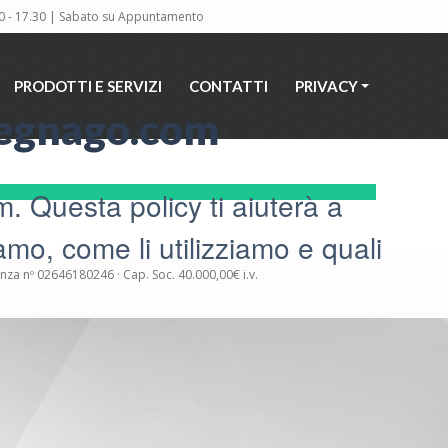
30 - 17.30 | Sabato su Appuntamento
PRODOTTI E SERVIZI
CONTATTI
PRIVACY
PRODOTTI E SERVIZI
CONTATTI
PRIVACY
vegnago.com
 Questa policy ti aiuterà a
mo, come li utilizziamo e quali
cenza nº 02646180246 · Cap. Soc. 40.000,00€ i.v.