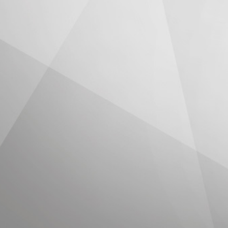
Sommario
Introduzione
Que
Titolare del Trattamento dei Dati
rag
inf
Come questo Sito Web utilizza gli
Strumenti di Tracciamento
scr
Per
Come gestire le preferenze
Tra
Per
Definizioni e riferimenti legali
par
Tra
il 
Tra