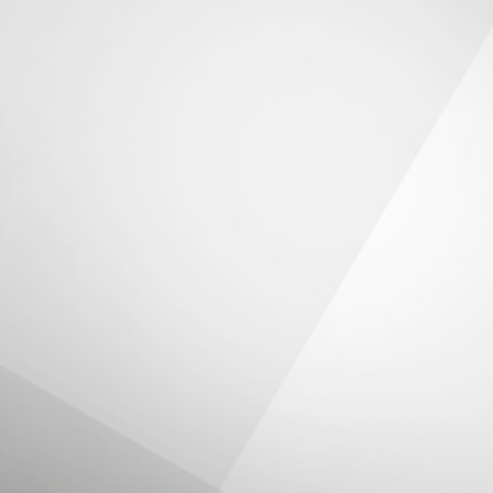
Introduzione
sto documento contiene informazioni in merito alle tec
giungere gli scopi descritti di seguito. Tali tecnologie pe
ormazioni (per esempio tramite l’utilizzo di Cookie) o di
ipt) sul dispositivo dell’Utente quando quest’ultimo inte
 semplicità, in questo documento tali tecnologie sono sin
cciamento”, salvo vi sia ragione di differenziare.
 esempio, sebbene i Cookie possano essere usati in brow
lare di Cookie nel contesto di applicazioni per dispositivi
cciamento che richiedono la presenza di un browser. Per
termine Cookie è utilizzato solo per indicare in modo speci
cciamento.